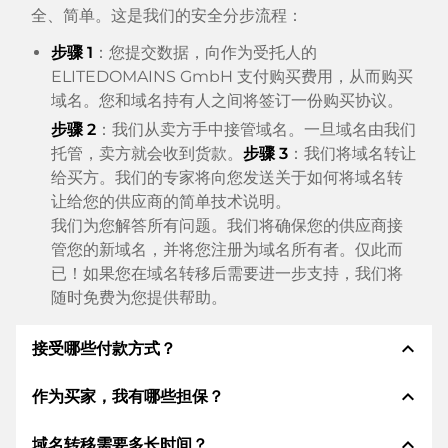
全、简单。这是我们的安全分步流程：
步骤 1
：您提交数据，向作为受托人的
ELITEDOMAINS GmbH 支付购买费用，从而购买
域名。您和域名持有人之间将签订一份购买协议。
步骤 2
：我们从卖方手中接管域名。一旦域名由我们
托管，卖方就会收到货款。
步骤 3
：我们将域名转让
给买方。我们的专家将向您发送关于如何将域名转
让给您的供应商的简单技术说明。
我们为您解答所有问题。我们将确保您的供应商接
管您的新域名，并将您注册为域名所有者。仅此而
已！如果您在域名转移后需要进一步支持，我们将
随时免费为您提供帮助。
expand_less
接受哪些付款方式？
expand_less
作为买家，我有哪些担保？
我们使用 SEPA 作为预付费，并使用 STRIPE 作为支
付服务提供商，以提供可用的支付方式，例如：信用
expand_less
域名转移需要多长时间？
卡、PayPal、Klarna、ApplePay、GooglePay、支
作为买方，我们始终向您保证以下证券。这就是我们的