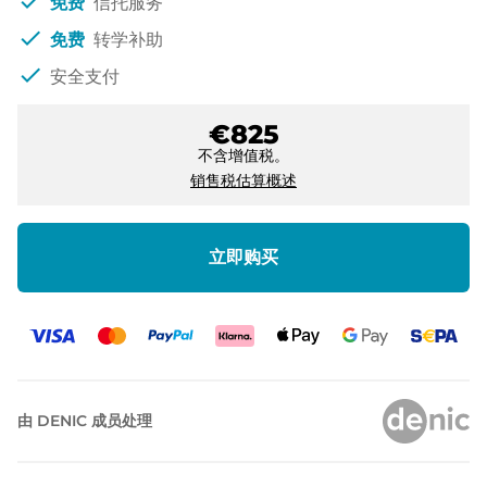
check
免费
信托服务
check
免费
转学补助
check
安全支付
€825
不含增值税。
销售税估算概述
立即购买
由 DENIC 成员处理